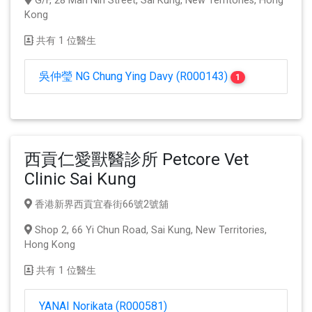
G/F, 28 Man Nin Street, Sai Kung, New Territories, Hong
Kong
共有 1 位醫生
吳仲瑩 NG Chung Ying Davy (R000143)
1
西貢仁愛獸醫診所 Petcore Vet
Clinic Sai Kung
香港新界西貢宜春街66號2號舖
Shop 2, 66 Yi Chun Road, Sai Kung, New Territories,
Hong Kong
共有 1 位醫生
YANAI Norikata (R000581)