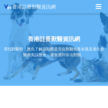
香港註冊獸醫資訊網
香港註冊獸醫資訊網
尋找獸醫前，應先了解該獸醫是否在獸醫執業名冊及過往的
醫療失誤歷史，避免遇到非法獸醫。