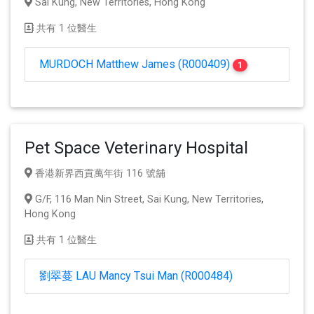
Sai Kung, New Territories, Hong Kong
共有 1 位醫生
MURDOCH Matthew James (R000409)
1
Pet Space Veterinary Hospital
香港新界西貢萬年街 116 號舖
G/F, 116 Man Nin Street, Sai Kung, New Territories,
Hong Kong
共有 1 位醫生
劉翠蔓 LAU Mancy Tsui Man (R000484)