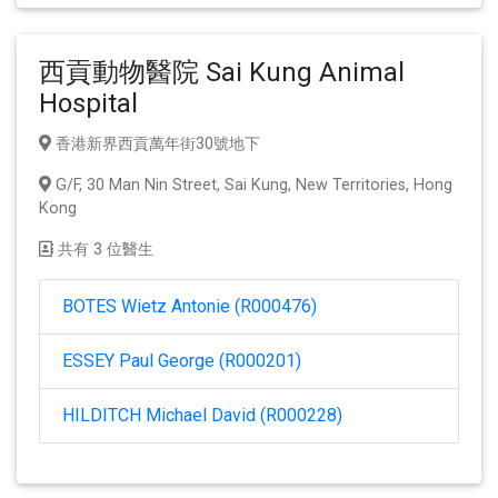
西貢動物醫院 Sai Kung Animal
Hospital
香港新界西貢萬年街30號地下
G/F, 30 Man Nin Street, Sai Kung, New Territories, Hong
Kong
共有 3 位醫生
BOTES Wietz Antonie (R000476)
ESSEY Paul George (R000201)
HILDITCH Michael David (R000228)