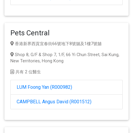
Pets Central
香港新界西貢宜春街66號地下8號舖及1樓7號舖
Shop 8, G/F & Shop 7, 1/F, 66 Yi Chun Street, Sai Kung,
New Territories, Hong Kong
共有 2 位醫生
LUM Foong Yan (R000982)
CAMPBELL Angus David (R001512)