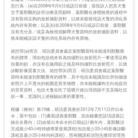
忽行為：(a)在2008年9月6日或該日前後，當投訴人把其犬隻
交予葉獸醫的診所治療及照顧時，葉獸醫在身體檢查的過程中
沒有取得足夠的放射攝影資料，以致未能發現該犬隻的消化系
統內存有異物；以及(b)在2008年9月6日或該日前後，葉獸醫
沒有充分及╱或妥為檢視或解釋犬隻當時的放射攝影資料，以
致未能確診該犬隻的消化系統內存有異物。
就控罪(a)而言，研訊委員會裁定葉獸醫當時未能達到獸醫應
有的標準，理由包括他未有為拍攝對比放射照片一事使用足夠
份量的鋇，亦沒有在施用鋇之後及時拍攝對比放射照片，以致
診斷影像質素欠佳。就控罪(b)而言，研訊委員會裁定葉獸醫
當時未能達到獸醫應有的標準，其中包括未能識別出所拍攝放
射照片上不透光的範圍是異常物體，亦未能根據狗主向他提供
的背景資料，包括犬隻在吃了咀嚼片後出現煩躁不安及嘔吐症
狀一事，意識到上述檢驗結果的重要性。
根據《條例》第19條，研訊委員會於2012年7月11日作出命
令，當中包括：(1)書面譴責葉獸醫，並由秘書把該項譴責記
錄在名冊內；(2)由發出本命令的日期起計兩年內，葉獸醫須
完成最少40小時持續專業發展課程(包括最少20小時影像診斷
課程及最少20小時內科課程)，而有關課程須預先獲得管理局